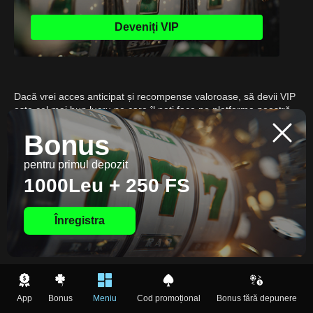
Deveniți VIP
Dacă vrei acces anticipat și recompense valoroase, să devii VIP
este cel mai bun lucru pe care îl poți face pe platforma noastră
de jocuri. Starea contului dvs. va fi aleasă mai rapid și veți primi
Bonus
atenția personală de la un manager de cont dedicat, de îndată
ce îndeplinește criteriile noastre de selecție. Odată ce devii VIP,
vei începe să obții imediat beneficii speciale.
pentru primul depozit
1000Leu + 250 FS
Poți obține oferte speciale în lounge-ul nostru VIP, iar de fiecare
dată când joci sloturi sau jocuri de masă, vei câștiga puncte mai
repede. Asistentul tău personal de la cazinou va ține evidența
Înregistra
tuturor turneelor în care joci ca VIP pentru a câștiga premii și
articole în ediție limitată.
App
Bonus
Meniu
Cod promoțional
Bonus fără depunere