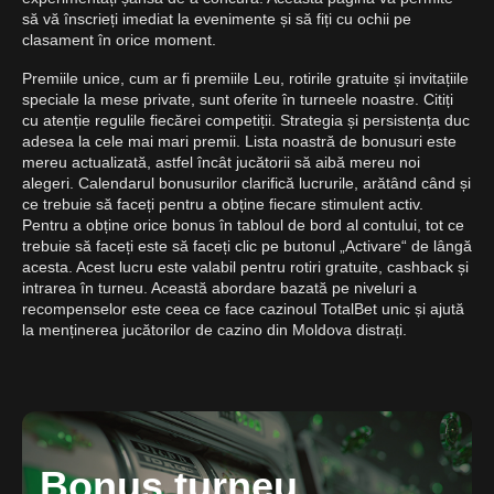
să vă înscrieți imediat la evenimente și să fiți cu ochii pe
clasament în orice moment.
Premiile unice, cum ar fi premiile Leu, rotirile gratuite și invitațiile
speciale la mese private, sunt oferite în turneele noastre. Citiți
cu atenție regulile fiecărei competiții. Strategia și persistența duc
adesea la cele mai mari premii. Lista noastră de bonusuri este
mereu actualizată, astfel încât jucătorii să aibă mereu noi
alegeri. Calendarul bonusurilor clarifică lucrurile, arătând când și
ce trebuie să faceți pentru a obține fiecare stimulent activ.
Pentru a obține orice bonus în tabloul de bord al contului, tot ce
trebuie să faceți este să faceți clic pe butonul „Activare“ de lângă
acesta. Acest lucru este valabil pentru rotiri gratuite, cashback și
intrarea în turneu. Această abordare bazată pe niveluri a
recompenselor este ceea ce face cazinoul TotalBet unic și ajută
la menținerea jucătorilor de cazino din Moldova distrați.
Bonus turneu