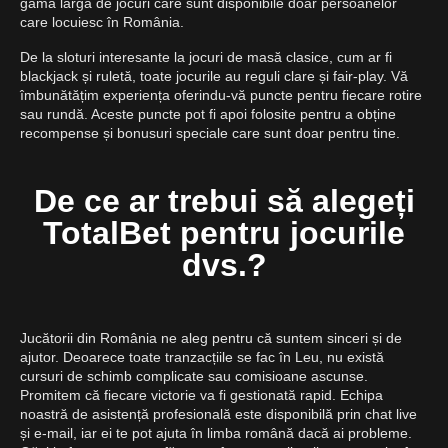
gamă largă de jocuri care sunt disponibile doar persoanelor
care locuiesc în România.
De la sloturi interesante la jocuri de masă clasice, cum ar fi
blackjack și ruletă, toate jocurile au reguli clare și fair-play. Vă
îmbunătățim experiența oferindu-vă puncte pentru fiecare rotire
sau rundă. Aceste puncte pot fi apoi folosite pentru a obține
recompense și bonusuri speciale care sunt doar pentru tine.
De ce ar trebui să alegeți
TotalBet pentru jocurile
dvs.?
Jucătorii din România ne aleg pentru că suntem sinceri și de
ajutor. Deoarece toate tranzacțiile se fac în Leu, nu există
cursuri de schimb complicate sau comisioane ascunse.
Promitem că fiecare victorie va fi gestionată rapid. Echipa
noastră de asistență profesională este disponibilă prin chat live
și e-mail, iar ei te pot ajuta în limba română dacă ai probleme.