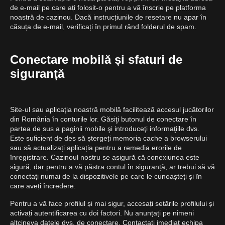
de e-mail pe care ați folosit-o pentru a vă înscrie pe platforma
noastră de cazinou. Dacă instrucțiunile de resetare nu apar în
căsuța de e-mail, verificați în primul rând folderul de spam.
Conectare mobilă și sfaturi de
siguranță
Site-ul sau aplicația noastră mobilă facilitează accesul jucătorilor
din România în conturile lor. Găsiţi butonul de conectare în
partea de sus a paginii mobile şi introduceţi informaţiile dvs.
Este suficient de des să ștergeți memoria cache a browserului
sau să actualizați aplicația pentru a remedia erorile de
înregistrare. Cazinoul nostru se asigură că conexiunea este
sigură, dar pentru a vă păstra contul în siguranță, ar trebui să vă
conectați numai de la dispozitivele pe care le cunoașteți și în
care aveți încredere.
Pentru a vă face profilul și mai sigur, accesați setările profilului și
activați autentificarea cu doi factori. Nu anunțați pe nimeni
altcineva datele dvs. de conectare. Contactați imediat echipa