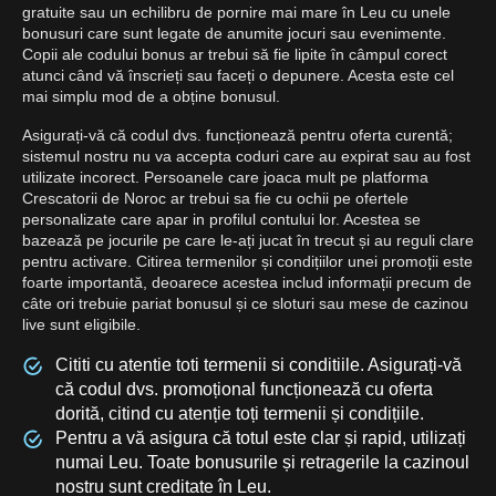
gratuite sau un echilibru de pornire mai mare în Leu cu unele
bonusuri care sunt legate de anumite jocuri sau evenimente.
Copii ale codului bonus ar trebui să fie lipite în câmpul corect
atunci când vă înscrieți sau faceți o depunere. Acesta este cel
mai simplu mod de a obține bonusul.
Asigurați-vă că codul dvs. funcționează pentru oferta curentă;
sistemul nostru nu va accepta coduri care au expirat sau au fost
utilizate incorect. Persoanele care joaca mult pe platforma
Crescatorii de Noroc ar trebui sa fie cu ochii pe ofertele
personalizate care apar in profilul contului lor. Acestea se
bazează pe jocurile pe care le-ați jucat în trecut și au reguli clare
pentru activare. Citirea termenilor și condițiilor unei promoții este
foarte importantă, deoarece acestea includ informații precum de
câte ori trebuie pariat bonusul și ce sloturi sau mese de cazinou
live sunt eligibile.
Cititi cu atentie toti termenii si conditiile. Asigurați-vă
că codul dvs. promoțional funcționează cu oferta
dorită, citind cu atenție toți termenii și condițiile.
Pentru a vă asigura că totul este clar și rapid, utilizați
numai Leu. Toate bonusurile și retragerile la cazinoul
nostru sunt creditate în Leu.