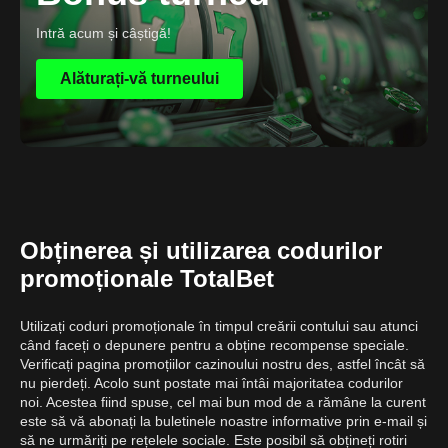
Intră acum și câștigă!
Alăturați-vă turneului
Obținerea și utilizarea codurilor
promoționale TotalBet
Utilizați coduri promoționale în timpul creării contului sau atunci
când faceți o depunere pentru a obține recompense speciale.
Verificați pagina promoțiilor cazinoului nostru des, astfel încât să
nu pierdeți. Acolo sunt postate mai întâi majoritatea codurilor
noi. Acestea fiind spuse, cel mai bun mod de a rămâne la curent
este să vă abonați la buletinele noastre informative prin e-mail și
să ne urmăriți pe rețelele sociale. Este posibil să obțineți rotiri